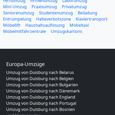
Fernumzug
Firmenumzug
Laborumzug
Mini Umzug
Praxisumzug
Privatumzug
Seniorenumzug
Studentenumzug
Beiladung
Entrümpelung
Halteverbotszone
Klaviertransport
Möbellift
Haushaltsauflösung
Möbeltaxi
Möbelmitfahrzentrale
Umzugskartons
Europa-Umzüge
Umzug von Duisburg nach Belarus
Umzug von Duisburg nach Belgien
Umzug von Duisburg nach Bulgarien
Umzug von Duisburg nach Dänemark
Umzug von Duisburg nach England
Umzug von Duisburg nach Portugal
Umzug von Duisburg nach Bosnien