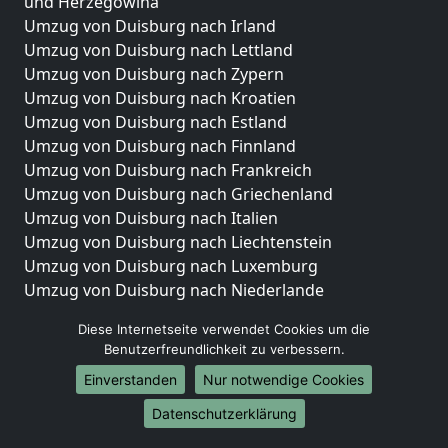
und Herzegowina
Umzug von Duisburg nach Irland
Umzug von Duisburg nach Lettland
Umzug von Duisburg nach Zypern
Umzug von Duisburg nach Kroatien
Umzug von Duisburg nach Estland
Umzug von Duisburg nach Finnland
Umzug von Duisburg nach Frankreich
Umzug von Duisburg nach Griechenland
Umzug von Duisburg nach Italien
Umzug von Duisburg nach Liechtenstein
Umzug von Duisburg nach Luxemburg
Umzug von Duisburg nach Niederlande
Umzug von Duisburg nach Norwegen
Diese Internetseite verwendet Cookies um die
Umzüge-Deutschlandweit
Benutzerfreundlichkeit zu verbessern.
Einverstanden
Nur notwendige Cookies
Umzug von Duisburg nach Berlin
Umzug von Duisburg nach Hamburg
Datenschutzerklärung
Umzug von Duisburg nach München