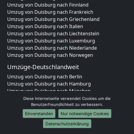
Umzug von Duisburg nach Finnland
Umzug von Duisburg nach Frankreich
Umzug von Duisburg nach Griechenland
Umzug von Duisburg nach Italien
Umzug von Duisburg nach Liechtenstein
Umzug von Duisburg nach Luxemburg
Umzug von Duisburg nach Niederlande
Umzug von Duisburg nach Norwegen
Umzüge-Deutschlandweit
Umzug von Duisburg nach Berlin
Umzug von Duisburg nach Hamburg
Umzug von Duisburg nach München
Umzug von Duisburg nach Köln
Diese Internetseite verwendet Cookies um die
Umzug von Duisburg nach Frankfurt am Main
Benutzerfreundlichkeit zu verbessern.
Umzug von Duisburg nach Stuttgart
Einverstanden
Nur notwendige Cookies
Umzug von Duisburg nach Düsseldorf
Datenschutzerklärung
Umzug von Duisburg nach Leipzig
Umzug von Duisburg nach Dortmund