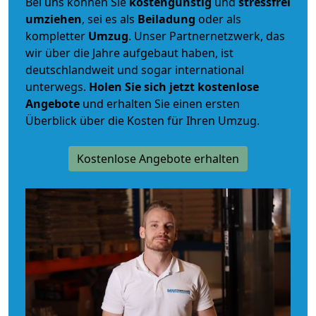
Bei uns können Sie
kostengünstig
und
stressfrei
umziehen
, sei es als
Beiladung
oder als
kompletter
Umzug
. Unser Partnernetzwerk, das
wir über die Jahre aufgebaut haben, ist
deutschlandweit und sogar international
unterwegs.
Holen Sie sich jetzt kostenlose
Angebote
und erhalten Sie einen ersten
Überblick über die Kosten für Ihren Umzug.
Kostenlose Angebote erhalten