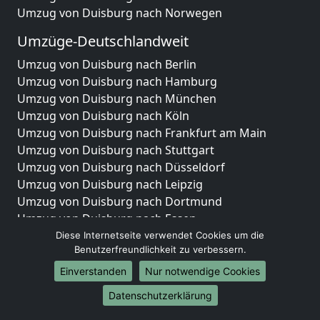
Umzug von Duisburg nach Norwegen
Umzüge-Deutschlandweit
Umzug von Duisburg nach Berlin
Umzug von Duisburg nach Hamburg
Umzug von Duisburg nach München
Umzug von Duisburg nach Köln
Umzug von Duisburg nach Frankfurt am Main
Umzug von Duisburg nach Stuttgart
Umzug von Duisburg nach Düsseldorf
Umzug von Duisburg nach Leipzig
Umzug von Duisburg nach Dortmund
Umzug von Duisburg nach Essen
Umzug von Duisburg nach Bremen
Diese Internetseite verwendet Cookies um die
Benutzerfreundlichkeit zu verbessern.
Umzug von Duisburg nach Dresden
Umzug von Duisburg nach Hannover
Einverstanden
Nur notwendige Cookies
Umzug von Duisburg nach Nürnberg
Datenschutzerklärung
Umzug von Duisburg nach Duisburg