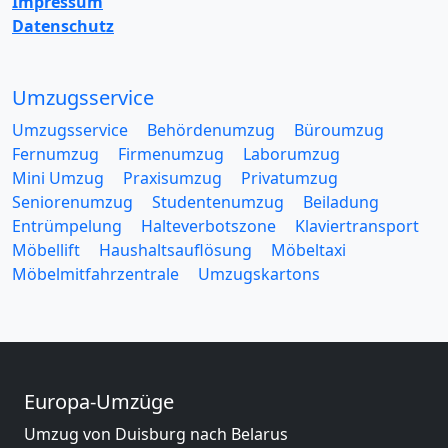
Impressum
Datenschutz
Umzugsservice
Umzugsservice
Behördenumzug
Büroumzug
Fernumzug
Firmenumzug
Laborumzug
Mini Umzug
Praxisumzug
Privatumzug
Seniorenumzug
Studentenumzug
Beiladung
Entrümpelung
Halteverbotszone
Klaviertransport
Möbellift
Haushaltsauflösung
Möbeltaxi
Möbelmitfahrzentrale
Umzugskartons
Europa-Umzüge
Umzug von Duisburg nach Belarus