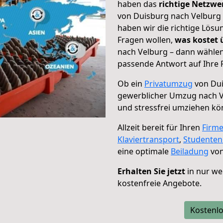
haben das
richtige Netzw
von Duisburg nach Velburg 
haben wir die richtige Lösu
Fragen wollen,
was kostet
nach Velburg – dann wählen
passende Antwort auf Ihre 
Ob ein
Privatumzug
von Dui
gewerblicher Umzug nach 
und stressfrei umziehen kö
Allzeit bereit für Ihren
Firm
Klaviertransport
,
Studente
eine optimale
Beiladung
von
Erhalten Sie jetzt
in nur we
kostenfreie Angebote.
Kostenlo