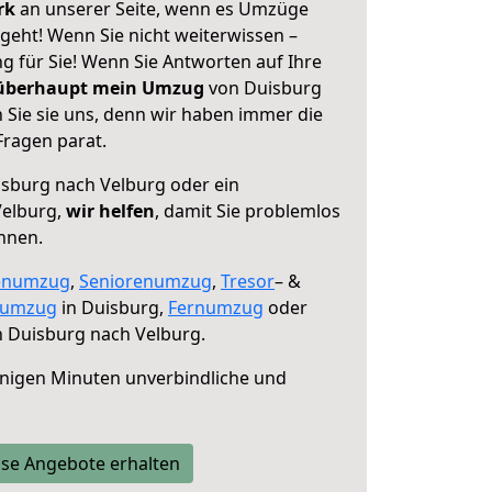
erk
an unserer Seite, wenn es Umzüge
geht! Wenn Sie nicht weiterwissen –
ng für Sie! Wenn Sie Antworten auf Ihre
 überhaupt mein Umzug
von Duisburg
 Sie sie uns, denn wir haben immer die
Fragen parat.
sburg nach Velburg oder ein
Velburg,
wir helfen
, damit Sie problemlos
nnen.
enumzug
,
Seniorenumzug
,
Tresor
– &
numzug
in Duisburg,
Fernumzug
oder
 Duisburg nach Velburg.
nigen Minuten unverbindliche und
se Angebote erhalten