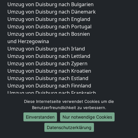
Umzug von Duisburg nach Bulgarien
Umzug von Duisburg nach Dänemark
Umzug von Duisburg nach England
Umzug von Duisburg nach Portugal
Umzug von Duisburg nach Bosnien
und Herzegowina
Umzug von Duisburg nach Irland
Umzug von Duisburg nach Lettland
Umzug von Duisburg nach Zypern
Umzug von Duisburg nach Kroatien
Umzug von Duisburg nach Estland
Umzug von Duisburg nach Finnland
Umzug von Duisburg nach Frankreich
Umzug von Duisburg nach Griechenland
Diese Internetseite verwendet Cookies um die
Umzug von Duisburg nach Italien
Benutzerfreundlichkeit zu verbessern.
Umzug von Duisburg nach Liechtenstein
Einverstanden
Nur notwendige Cookies
Umzug von Duisburg nach Luxemburg
Datenschutzerklärung
Umzug von Duisburg nach Niederlande
Umzug von Duisburg nach Norwegen