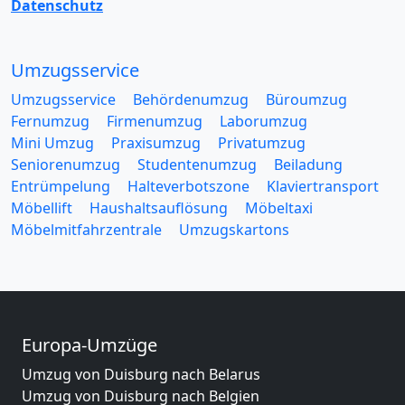
Datenschutz
Umzugsservice
Umzugsservice
Behördenumzug
Büroumzug
Fernumzug
Firmenumzug
Laborumzug
Mini Umzug
Praxisumzug
Privatumzug
Seniorenumzug
Studentenumzug
Beiladung
Entrümpelung
Halteverbotszone
Klaviertransport
Möbellift
Haushaltsauflösung
Möbeltaxi
Möbelmitfahrzentrale
Umzugskartons
Europa-Umzüge
Umzug von Duisburg nach Belarus
Umzug von Duisburg nach Belgien