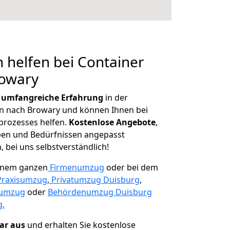
 helfen bei Container
rowary
r
umfangreiche Erfahrung
in der
 nach Browary und können Ihnen bei
prozesses helfen.
K
ostenlose Angebote
,
ben und Bedürfnissen angepasst
 bei uns selbstverständlich!
einem ganzen
Firmenumzug
oder bei dem
Praxisumzug
,
Privatumzug Duisburg
,
numzug
oder
Behördenumzug Duisburg
g.
lar aus
und erhalten Sie kostenlose