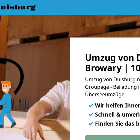
uisburg
Umzug von D
Browary | 1
Umzug von Duisburg na
Groupage - Beiladung i
Überseeumzüge.
✓
Wir helfen Ihne
✓
Schnell & unverb
✓
Finden Sie das 