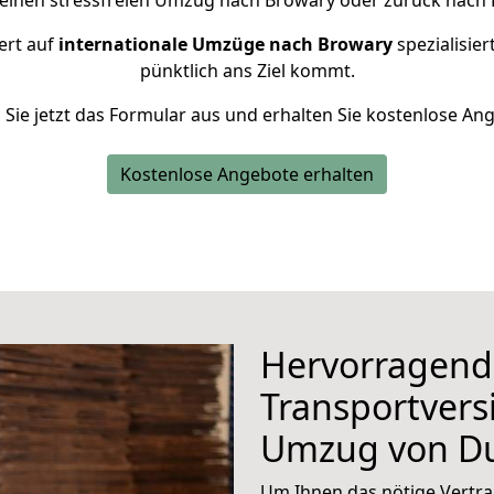
 einen stressfreien Umzug nach Browary oder zurück nach 
ert auf
internationale Umzüge nach Browary
spezialisier
pünktlich ans Ziel kommt.
n Sie jetzt das Formular aus und erhalten Sie kostenlose An
Kostenlose Angebote erhalten
Hervorragend
Transportvers
Umzug von Du
Um Ihnen das nötige Vertra