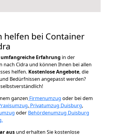
 helfen bei Container
dra
r
umfangreiche Erfahrung
in der
nach Cidra und können Ihnen bei allen
sses helfen.
K
ostenlose Angebote
, die
und Bedürfnissen angepasst werden?
 selbstverständlich!
einem ganzen
Firmenumzug
oder bei dem
Praxisumzug
,
Privatumzug Duisburg
,
numzug
oder
Behördenumzug Duisburg
g.
lar aus
und erhalten Sie kostenlose