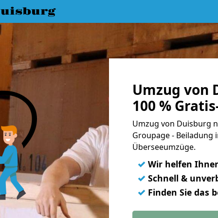
uisburg
Umzug von D
100 % Grati
Umzug von Duisburg nac
Groupage - Beiladung i
Überseeumzüge.
✓
Wir helfen Ihne
✓
Schnell & unverb
✓
Finden Sie das 