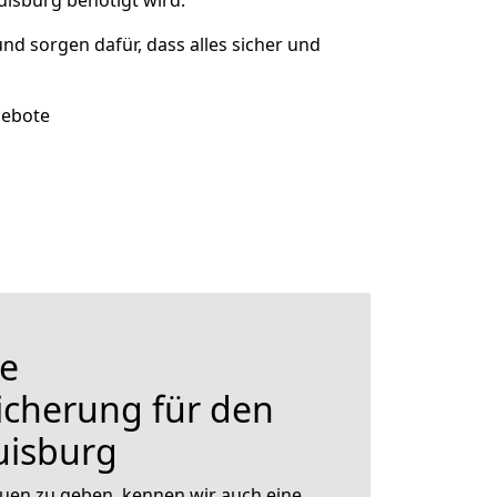
uisburg benötigt wird.
und sorgen dafür, dass alles sicher und
gebote
e
icherung für den
isburg
uen zu geben, kennen wir auch eine