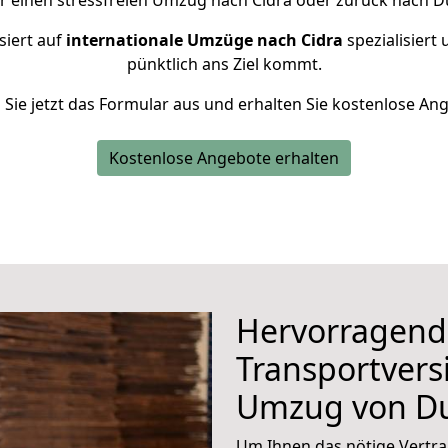
r einen stressfreien Umzug nach Cidra oder zurück nach D
siert auf
internationale Umzüge nach Cidra
spezialisiert 
pünktlich ans Ziel kommt.
n Sie jetzt das Formular aus und erhalten Sie kostenlose An
Kostenlose Angebote erhalten
Hervorragend
Transportvers
Umzug von Du
Um Ihnen das nötige Vertra