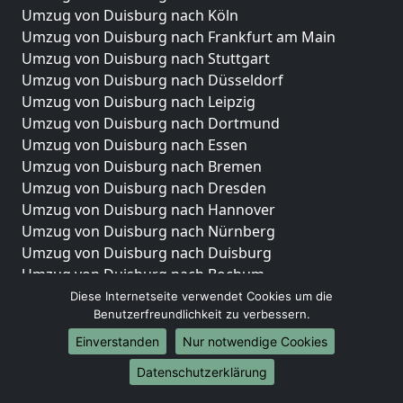
Umzug von Duisburg nach Köln
Umzug von Duisburg nach Frankfurt am Main
Umzug von Duisburg nach Stuttgart
Umzug von Duisburg nach Düsseldorf
Umzug von Duisburg nach Leipzig
Umzug von Duisburg nach Dortmund
Umzug von Duisburg nach Essen
Umzug von Duisburg nach Bremen
Umzug von Duisburg nach Dresden
Umzug von Duisburg nach Hannover
Umzug von Duisburg nach Nürnberg
Umzug von Duisburg nach Duisburg
Umzug von Duisburg nach Bochum
Umzug von Duisburg nach Wuppertal
Diese Internetseite verwendet Cookies um die
Benutzerfreundlichkeit zu verbessern.
Umzug von Duisburg nach Bielefeld
Umzug von Duisburg nach Bonn
Einverstanden
Nur notwendige Cookies
Umzug von Duisburg nach Münster
Datenschutzerklärung
Internationale-Umzüge