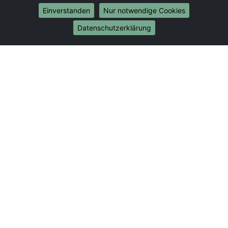
Umzug von Duisburg nach Bonn
Einverstanden
Nur notwendige Cookies
Umzug von Duisburg nach Münster
Datenschutzerklärung
Internationale-Umzüge
Umzug von Duisburg nach Brasilien
Umzug von Duisburg nach Brunei Darussalam
Umzug von Duisburg nach Burkina Faso
Umzug von Duisburg nach Burundi
Umzug von Duisburg nach Chile
Umzug von Duisburg nach China
Umzug von Duisburg nach Cookinseln
Umzug von Duisburg nach Costa Rica
Umzug von Duisburg nach Curaçao
Umzug von Duisburg nach Demokratische Republik
Kongo
Umzug von Duisburg nach Dominica
Umzug von Duisburg nach Dominikanische Republik
Umzug von Duisburg nach Dschibuti