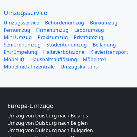
Umzugsservice
Umzugsservice
Behördenumzug
Büroumzug
Fernumzug
Firmenumzug
Laborumzug
Mini Umzug
Praxisumzug
Privatumzug
Seniorenumzug
Studentenumzug
Beiladung
Entrümpelung
Halteverbotszone
Klaviertransport
Möbellift
Haushaltsauflösung
Möbeltaxi
Möbelmitfahrzentrale
Umzugskartons
Europa-Umzüge
Umzug von Duisburg nach Belarus
Umzug von Duisburg nach Belgien
Umzug von Duisburg nach Bulgarien