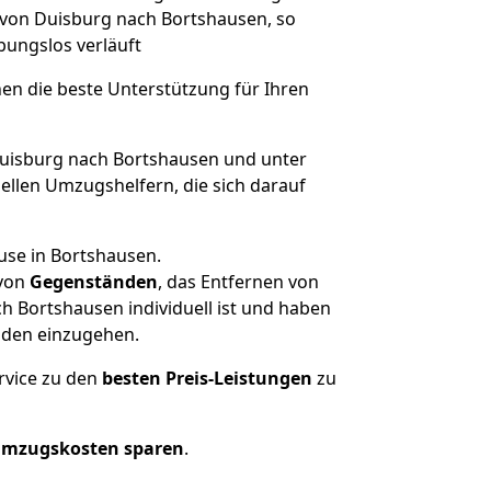
e von Duisburg nach Bortshausen, so
ibungslos verläuft
nen die beste Unterstützung für Ihren
isburg nach Bortshausen und unter
llen Umzugshelfern, die sich darauf
use in Bortshausen.
von
Gegenständen
, das Entfernen von
 Bortshausen individuell ist und haben
nden einzugehen.
rvice zu den
besten Preis-Leistungen
zu
Umzugskosten sparen
.