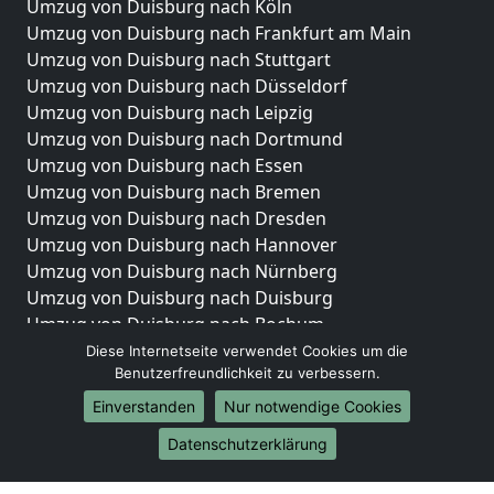
Umzug von Duisburg nach Köln
Umzug von Duisburg nach Frankfurt am Main
Umzug von Duisburg nach Stuttgart
Umzug von Duisburg nach Düsseldorf
Umzug von Duisburg nach Leipzig
Umzug von Duisburg nach Dortmund
Umzug von Duisburg nach Essen
Umzug von Duisburg nach Bremen
Umzug von Duisburg nach Dresden
Umzug von Duisburg nach Hannover
Umzug von Duisburg nach Nürnberg
Umzug von Duisburg nach Duisburg
Umzug von Duisburg nach Bochum
Umzug von Duisburg nach Wuppertal
Diese Internetseite verwendet Cookies um die
Benutzerfreundlichkeit zu verbessern.
Umzug von Duisburg nach Bielefeld
Umzug von Duisburg nach Bonn
Einverstanden
Nur notwendige Cookies
Umzug von Duisburg nach Münster
Datenschutzerklärung
Internationale-Umzüge