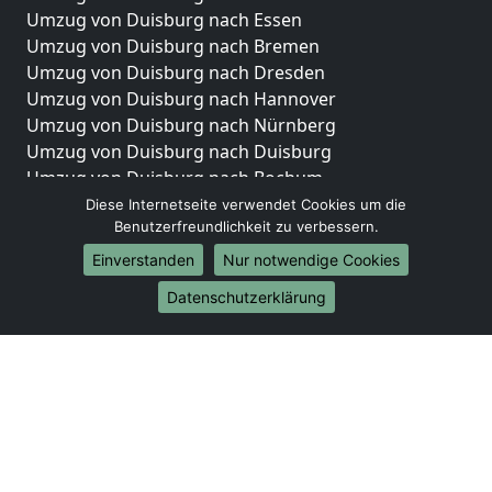
Umzug von Duisburg nach Essen
Umzug von Duisburg nach Bremen
Umzug von Duisburg nach Dresden
Umzug von Duisburg nach Hannover
Umzug von Duisburg nach Nürnberg
Umzug von Duisburg nach Duisburg
Umzug von Duisburg nach Bochum
Umzug von Duisburg nach Wuppertal
Diese Internetseite verwendet Cookies um die
Benutzerfreundlichkeit zu verbessern.
Umzug von Duisburg nach Bielefeld
Umzug von Duisburg nach Bonn
Einverstanden
Nur notwendige Cookies
Umzug von Duisburg nach Münster
Datenschutzerklärung
Internationale-Umzüge
Umzug von Duisburg nach Brasilien
Umzug von Duisburg nach Brunei Darussalam
Umzug von Duisburg nach Burkina Faso
Umzug von Duisburg nach Burundi
Umzug von Duisburg nach Chile