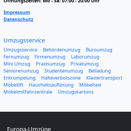
Öffnungszeiten:
Mo - Sa: 07:00 - 20:00 Uhr
Impressum
Datenschutz
Umzugsservice
Umzugsservice
Behördenumzug
Büroumzug
Fernumzug
Firmenumzug
Laborumzug
Mini Umzug
Praxisumzug
Privatumzug
Seniorenumzug
Studentenumzug
Beiladung
Entrümpelung
Halteverbotszone
Klaviertransport
Möbellift
Haushaltsauflösung
Möbeltaxi
Möbelmitfahrzentrale
Umzugskartons
Europa-Umzüge