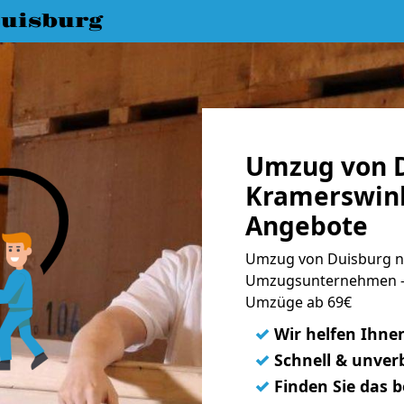
uisburg
Umzug von D
Kramerswink
Angebote
Umzug von Duisburg na
Umzugsunternehmen - 
Umzüge ab 69€
✓
Wir helfen Ihne
✓
Schnell & unverb
✓
Finden Sie das 