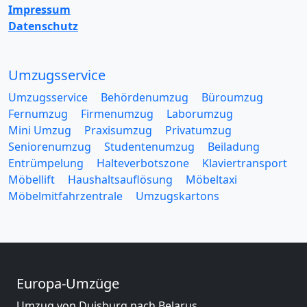
Impressum
Datenschutz
Umzugsservice
Umzugsservice
Behördenumzug
Büroumzug
Fernumzug
Firmenumzug
Laborumzug
Mini Umzug
Praxisumzug
Privatumzug
Seniorenumzug
Studentenumzug
Beiladung
Entrümpelung
Halteverbotszone
Klaviertransport
Möbellift
Haushaltsauflösung
Möbeltaxi
Möbelmitfahrzentrale
Umzugskartons
Europa-Umzüge
Umzug von Duisburg nach Belarus