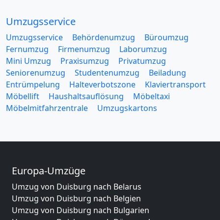
Umzugsservice
Umzugsservice
Behördenumzug
Büroumzug
Fernumzug
Firmenumzug
Laborumzug
Mini Umzug
Praxisumzug
Privatumzug
Seniorenumzug
Studentenumzug
Beiladung
Entrümpelung
Halteverbotszone
Klaviertransport
Möbellift
Haushaltsauflösung
Möbeltaxi
Möbelmitfahrzentrale
Umzugskartons
Europa-Umzüge
Umzug von Duisburg nach Belarus
Umzug von Duisburg nach Belgien
Umzug von Duisburg nach Bulgarien