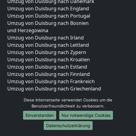
Umzug von Duisburg nach Dänemark
Umzug von Duisburg nach England
Umzug von Duisburg nach Portugal
Umzug von Duisburg nach Bosnien
und Herzegowina
Umzug von Duisburg nach Irland
Umzug von Duisburg nach Lettland
Umzug von Duisburg nach Zypern
Umzug von Duisburg nach Kroatien
Umzug von Duisburg nach Estland
Umzug von Duisburg nach Finnland
Umzug von Duisburg nach Frankreich
Umzug von Duisburg nach Griechenland
Umzug von Duisburg nach Italien
Diese Internetseite verwendet Cookies um die
Umzug von Duisburg nach Liechtenstein
Benutzerfreundlichkeit zu verbessern.
Umzug von Duisburg nach Luxemburg
Einverstanden
Nur notwendige Cookies
Umzug von Duisburg nach Niederlande
Umzug von Duisburg nach Norwegen
Datenschutzerklärung