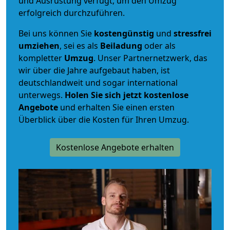
und Ausrüstung verfügt, um den Umzug
erfolgreich durchzuführen.
Bei uns können Sie
kostengünstig
und
stressfrei
umziehen
, sei es als
Beiladung
oder als
kompletter
Umzug
. Unser Partnernetzwerk, das
wir über die Jahre aufgebaut haben, ist
deutschlandweit und sogar international
unterwegs.
Holen Sie sich jetzt kostenlose
Angebote
und erhalten Sie einen ersten
Überblick über die Kosten für Ihren Umzug.
Kostenlose Angebote erhalten