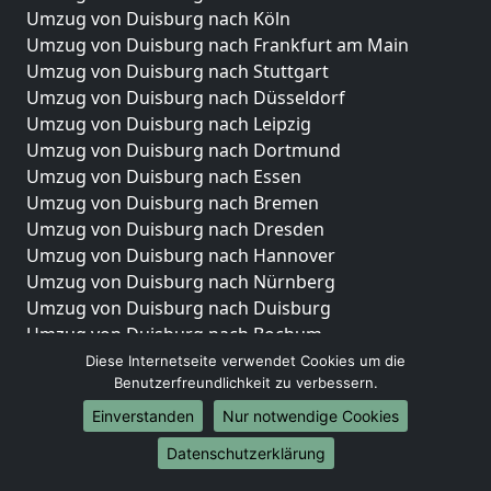
Umzug von Duisburg nach Köln
Umzug von Duisburg nach Frankfurt am Main
Umzug von Duisburg nach Stuttgart
Umzug von Duisburg nach Düsseldorf
Umzug von Duisburg nach Leipzig
Umzug von Duisburg nach Dortmund
Umzug von Duisburg nach Essen
Umzug von Duisburg nach Bremen
Umzug von Duisburg nach Dresden
Umzug von Duisburg nach Hannover
Umzug von Duisburg nach Nürnberg
Umzug von Duisburg nach Duisburg
Umzug von Duisburg nach Bochum
Umzug von Duisburg nach Wuppertal
Diese Internetseite verwendet Cookies um die
Benutzerfreundlichkeit zu verbessern.
Umzug von Duisburg nach Bielefeld
Umzug von Duisburg nach Bonn
Einverstanden
Nur notwendige Cookies
Umzug von Duisburg nach Münster
Datenschutzerklärung
Internationale-Umzüge