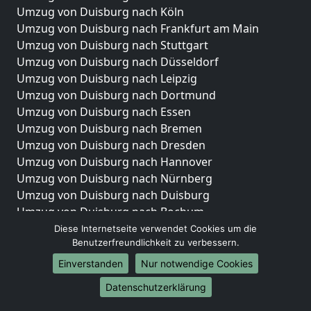
Umzug von Duisburg nach Köln
Umzug von Duisburg nach Frankfurt am Main
Umzug von Duisburg nach Stuttgart
Umzug von Duisburg nach Düsseldorf
Umzug von Duisburg nach Leipzig
Umzug von Duisburg nach Dortmund
Umzug von Duisburg nach Essen
Umzug von Duisburg nach Bremen
Umzug von Duisburg nach Dresden
Umzug von Duisburg nach Hannover
Umzug von Duisburg nach Nürnberg
Umzug von Duisburg nach Duisburg
Umzug von Duisburg nach Bochum
Umzug von Duisburg nach Wuppertal
Diese Internetseite verwendet Cookies um die
Benutzerfreundlichkeit zu verbessern.
Umzug von Duisburg nach Bielefeld
Umzug von Duisburg nach Bonn
Einverstanden
Nur notwendige Cookies
Umzug von Duisburg nach Münster
Datenschutzerklärung
Internationale-Umzüge