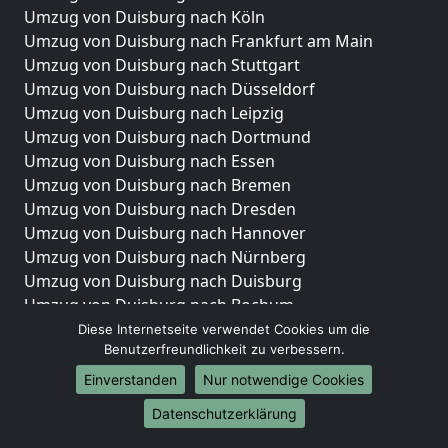
Umzug von Duisburg nach Köln
Umzug von Duisburg nach Frankfurt am Main
Umzug von Duisburg nach Stuttgart
Umzug von Duisburg nach Düsseldorf
Umzug von Duisburg nach Leipzig
Umzug von Duisburg nach Dortmund
Umzug von Duisburg nach Essen
Umzug von Duisburg nach Bremen
Umzug von Duisburg nach Dresden
Umzug von Duisburg nach Hannover
Umzug von Duisburg nach Nürnberg
Umzug von Duisburg nach Duisburg
Umzug von Duisburg nach Bochum
Umzug von Duisburg nach Wuppertal
Diese Internetseite verwendet Cookies um die
Benutzerfreundlichkeit zu verbessern.
Umzug von Duisburg nach Bielefeld
Umzug von Duisburg nach Bonn
Einverstanden
Nur notwendige Cookies
Umzug von Duisburg nach Münster
Datenschutzerklärung
Internationale-Umzüge