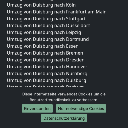
Umzug von Duisburg nach Köln
Umzug von Duisburg nach Frankfurt am Main
Umzug von Duisburg nach Stuttgart
Umzug von Duisburg nach Düsseldorf
Umzug von Duisburg nach Leipzig
Umzug von Duisburg nach Dortmund
Umzug von Duisburg nach Essen
Umzug von Duisburg nach Bremen
Umzug von Duisburg nach Dresden
Umzug von Duisburg nach Hannover
Umzug von Duisburg nach Nürnberg
Umzug von Duisburg nach Duisburg
Umzug von Duisburg nach Bochum
Umzug von Duisburg nach Wuppertal
Diese Internetseite verwendet Cookies um die
Benutzerfreundlichkeit zu verbessern.
Umzug von Duisburg nach Bielefeld
Umzug von Duisburg nach Bonn
Einverstanden
Nur notwendige Cookies
Umzug von Duisburg nach Münster
Datenschutzerklärung
Internationale-Umzüge