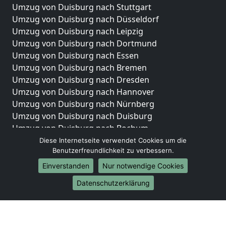
Umzug von Duisburg nach Stuttgart
Umzug von Duisburg nach Düsseldorf
Umzug von Duisburg nach Leipzig
Umzug von Duisburg nach Dortmund
Umzug von Duisburg nach Essen
Umzug von Duisburg nach Bremen
Umzug von Duisburg nach Dresden
Umzug von Duisburg nach Hannover
Umzug von Duisburg nach Nürnberg
Umzug von Duisburg nach Duisburg
Umzug von Duisburg nach Bochum
Umzug von Duisburg nach Wuppertal
Diese Internetseite verwendet Cookies um die
Benutzerfreundlichkeit zu verbessern.
Umzug von Duisburg nach Bielefeld
Umzug von Duisburg nach Bonn
Einverstanden
Nur notwendige Cookies
Umzug von Duisburg nach Münster
Datenschutzerklärung
Internationale-Umzüge
Umzug von Duisburg nach Brasilien
Umzug von Duisburg nach Brunei Darussalam