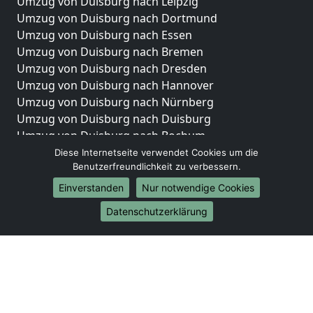
Umzug von Duisburg nach Leipzig
Umzug von Duisburg nach Dortmund
Umzug von Duisburg nach Essen
Umzug von Duisburg nach Bremen
Umzug von Duisburg nach Dresden
Umzug von Duisburg nach Hannover
Umzug von Duisburg nach Nürnberg
Umzug von Duisburg nach Duisburg
Umzug von Duisburg nach Bochum
Umzug von Duisburg nach Wuppertal
Diese Internetseite verwendet Cookies um die
Benutzerfreundlichkeit zu verbessern.
Umzug von Duisburg nach Bielefeld
Umzug von Duisburg nach Bonn
Einverstanden
Nur notwendige Cookies
Umzug von Duisburg nach Münster
Datenschutzerklärung
Internationale-Umzüge
Umzug von Duisburg nach Brasilien
Umzug von Duisburg nach Brunei Darussalam
Umzug von Duisburg nach Burkina Faso
Umzug von Duisburg nach Burundi