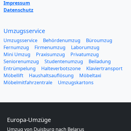
Impressum
Datenschutz
Umzugsservice
Umzugsservice
Behördenumzug
Büroumzug
Fernumzug
Firmenumzug
Laborumzug
Mini Umzug
Praxisumzug
Privatumzug
Seniorenumzug
Studentenumzug
Beiladung
Entrümpelung
Halteverbotszone
Klaviertransport
Möbellift
Haushaltsauflösung
Möbeltaxi
Möbelmitfahrzentrale
Umzugskartons
Europa-Umzüge
Umzug von Duisburg nach Belarus