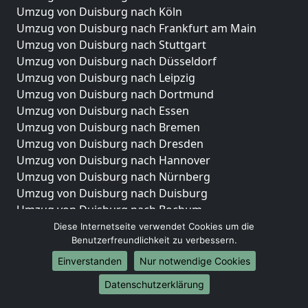
Umzug von Duisburg nach Köln
Umzug von Duisburg nach Frankfurt am Main
Umzug von Duisburg nach Stuttgart
Umzug von Duisburg nach Düsseldorf
Umzug von Duisburg nach Leipzig
Umzug von Duisburg nach Dortmund
Umzug von Duisburg nach Essen
Umzug von Duisburg nach Bremen
Umzug von Duisburg nach Dresden
Umzug von Duisburg nach Hannover
Umzug von Duisburg nach Nürnberg
Umzug von Duisburg nach Duisburg
Umzug von Duisburg nach Bochum
Umzug von Duisburg nach Wuppertal
Diese Internetseite verwendet Cookies um die
Benutzerfreundlichkeit zu verbessern.
Umzug von Duisburg nach Bielefeld
Umzug von Duisburg nach Bonn
Einverstanden
Nur notwendige Cookies
Umzug von Duisburg nach Münster
Datenschutzerklärung
Internationale-Umzüge