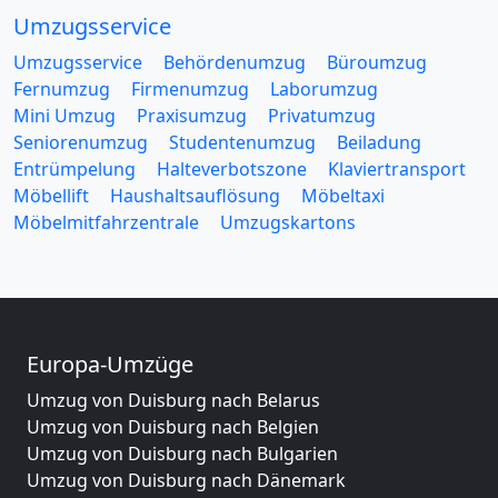
Umzugsservice
Umzugsservice
Behördenumzug
Büroumzug
Fernumzug
Firmenumzug
Laborumzug
Mini Umzug
Praxisumzug
Privatumzug
Seniorenumzug
Studentenumzug
Beiladung
Entrümpelung
Halteverbotszone
Klaviertransport
Möbellift
Haushaltsauflösung
Möbeltaxi
Möbelmitfahrzentrale
Umzugskartons
Europa-Umzüge
Umzug von Duisburg nach Belarus
Umzug von Duisburg nach Belgien
Umzug von Duisburg nach Bulgarien
Umzug von Duisburg nach Dänemark