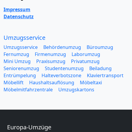
Impressum
Datenschutz
Umzugsservice
Umzugsservice
Behördenumzug
Büroumzug
Fernumzug
Firmenumzug
Laborumzug
Mini Umzug
Praxisumzug
Privatumzug
Seniorenumzug
Studentenumzug
Beiladung
Entrümpelung
Halteverbotszone
Klaviertransport
Möbellift
Haushaltsauflösung
Möbeltaxi
Möbelmitfahrzentrale
Umzugskartons
Europa-Umzüge