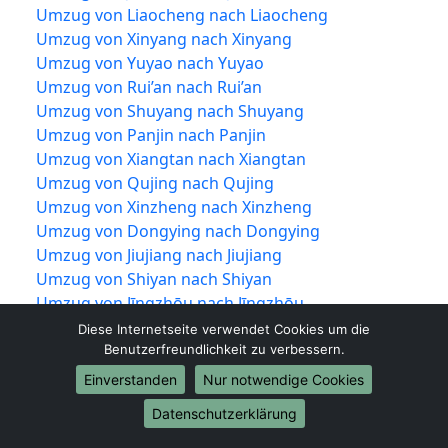
Umzug von Liaocheng nach Liaocheng
Umzug von Xinyang nach Xinyang
Umzug von Yuyao nach Yuyao
Umzug von Rui’an nach Rui’an
Umzug von Shuyang nach Shuyang
Umzug von Panjin nach Panjin
Umzug von Xiangtan nach Xiangtan
Umzug von Qujing nach Qujing
Umzug von Xinzheng nach Xinzheng
Umzug von Dongying nach Dongying
Umzug von Jiujiang nach Jiujiang
Umzug von Shiyan nach Shiyan
Umzug von Jīngzhōu nach Jīngzhōu
Umzug von Yueqing nach Yueqing
Diese Internetseite verwendet Cookies um die
Umzug von Tengzhou nach Tengzhou
Benutzerfreundlichkeit zu verbessern.
Umzug von Nan’an nach Nan’an
Einverstanden
Nur notwendige Cookies
Umzug von Puning nach Puning
Datenschutzerklärung
Umzug von Guigang nach Guigang
Umzug von Wenling nach Wenling