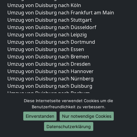
Umzug von Duisburg nach Köln
Umzug von Duisburg nach Frankfurt am Main
Umzug von Duisburg nach Stuttgart
Umzug von Duisburg nach Düsseldorf
Umzug von Duisburg nach Leipzig
Umzug von Duisburg nach Dortmund
Umzug von Duisburg nach Essen
Umzug von Duisburg nach Bremen
Umzug von Duisburg nach Dresden
Umzug von Duisburg nach Hannover
Umzug von Duisburg nach Nürnberg
Umzug von Duisburg nach Duisburg
Umzug von Duisburg nach Bochum
Umzug von Duisburg nach Wuppertal
Diese Internetseite verwendet Cookies um die
Benutzerfreundlichkeit zu verbessern.
Umzug von Duisburg nach Bielefeld
Umzug von Duisburg nach Bonn
Einverstanden
Nur notwendige Cookies
Umzug von Duisburg nach Münster
Datenschutzerklärung
Internationale-Umzüge