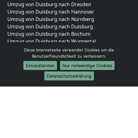
Umzug von Duisburg nach Dresden
Umzug von Duisburg nach Hannover
Umzug von Duisburg nach Nürnberg
Umzug von Duisburg nach Duisburg
Umzug von Duisburg nach Bochum
Umzug von Duisburg nach Wuppertal
Umzug von Duisburg nach Bielefeld
Diese Internetseite verwendet Cookies um die
Umzug von Duisburg nach Bonn
Benutzerfreundlichkeit zu verbessern.
Umzug von Duisburg nach Münster
Einverstanden
Nur notwendige Cookies
Internationale-Umzüge
Datenschutzerklärung
Umzug von Duisburg nach Brasilien
Umzug von Duisburg nach Brunei Darussalam
Umzug von Duisburg nach Burkina Faso
Umzug von Duisburg nach Burundi
Umzug von Duisburg nach Chile
Umzug von Duisburg nach China
Umzug von Duisburg nach Cookinseln
Umzug von Duisburg nach Costa Rica