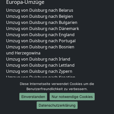
Europa-Umzüge
Umzug von Duisburg nach Belarus
Umzug von Duisburg nach Belgien
Umzug von Duisburg nach Bulgarien
Umzug von Duisburg nach Dänemark
Umzug von Duisburg nach England
Umzug von Duisburg nach Portugal
Umzug von Duisburg nach Bosnien
und Herzegowina
Umzug von Duisburg nach Irland
Umzug von Duisburg nach Lettland
Umzug von Duisburg nach Zypern
Umzug von Duisburg nach Kroatien
Umzug von Duisburg nach Estland
Diese Internetseite verwendet Cookies um die
Umzug von Duisburg nach Finnland
Benutzerfreundlichkeit zu verbessern.
Umzug von Duisburg nach Frankreich
Einverstanden
Nur notwendige Cookies
Umzug von Duisburg nach Griechenland
Datenschutzerklärung
Umzug von Duisburg nach Italien
Umzug von Duisburg nach Liechtenstein