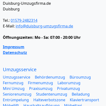
Duisburg-Umzugsfirma.de
Duisburg
Tel.:
01579-2482314
E-Mail:
info@duisburg-umzugsfirma.de
Öffnungszeiten:
Mo - Sa: 07:00 - 20:00 Uhr
Impressum
Datenschutz
Umzugsservice
Umzugsservice
Behördenumzug
Büroumzug
Fernumzug
Firmenumzug
Laborumzug
Mini Umzug
Praxisumzug
Privatumzug
Seniorenumzug
Studentenumzug
Beiladung
Entrümpelung
Halteverbotszone
Klaviertransport
Möbellift
Haushaltsauflösung
Möbeltaxi