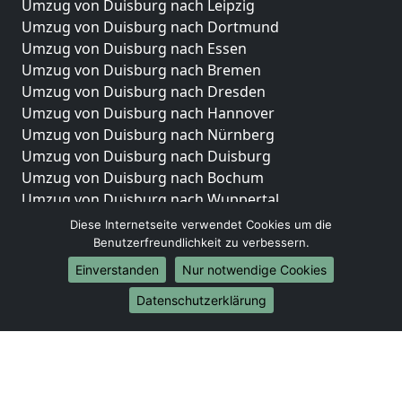
Umzug von Duisburg nach Leipzig
Umzug von Duisburg nach Dortmund
Umzug von Duisburg nach Essen
Umzug von Duisburg nach Bremen
Umzug von Duisburg nach Dresden
Umzug von Duisburg nach Hannover
Umzug von Duisburg nach Nürnberg
Umzug von Duisburg nach Duisburg
Umzug von Duisburg nach Bochum
Umzug von Duisburg nach Wuppertal
Umzug von Duisburg nach Bielefeld
Diese Internetseite verwendet Cookies um die
Umzug von Duisburg nach Bonn
Benutzerfreundlichkeit zu verbessern.
Umzug von Duisburg nach Münster
Einverstanden
Nur notwendige Cookies
Internationale-Umzüge
Datenschutzerklärung
Umzug von Duisburg nach Brasilien
Umzug von Duisburg nach Brunei Darussalam
Umzug von Duisburg nach Burkina Faso
Umzug von Duisburg nach Burundi