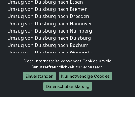
Umzug von Duisburg nach Essen
Umzug von Duisburg nach Bremen
Umzug von Duisburg nach Dresden
Umzug von Duisburg nach Hannover
Umzug von Duisburg nach Nürnberg
Umzug von Duisburg nach Duisburg
Umzug von Duisburg nach Bochum
Umzug von Duisburg nach Wuppertal
Umzug von Duisburg nach Bielefeld
Diese Internetseite verwendet Cookies um die
Umzug von Duisburg nach Bonn
Benutzerfreundlichkeit zu verbessern.
Umzug von Duisburg nach Münster
Einverstanden
Nur notwendige Cookies
Internationale-Umzüge
Datenschutzerklärung
Umzug von Duisburg nach Brasilien
Umzug von Duisburg nach Brunei Darussalam
Umzug von Duisburg nach Burkina Faso
Umzug von Duisburg nach Burundi
Umzug von Duisburg nach Chile
Umzug von Duisburg nach China