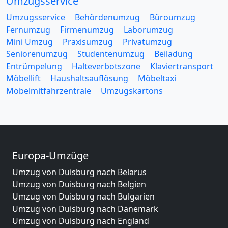
Umzugsservice
Umzugsservice
Behördenumzug
Büroumzug
Fernumzug
Firmenumzug
Laborumzug
Mini Umzug
Praxisumzug
Privatumzug
Seniorenumzug
Studentenumzug
Beiladung
Entrümpelung
Halteverbotszone
Klaviertransport
Möbellift
Haushaltsauflösung
Möbeltaxi
Möbelmitfahrzentrale
Umzugskartons
Europa-Umzüge
Umzug von Duisburg nach Belarus
Umzug von Duisburg nach Belgien
Umzug von Duisburg nach Bulgarien
Umzug von Duisburg nach Dänemark
Umzug von Duisburg nach England