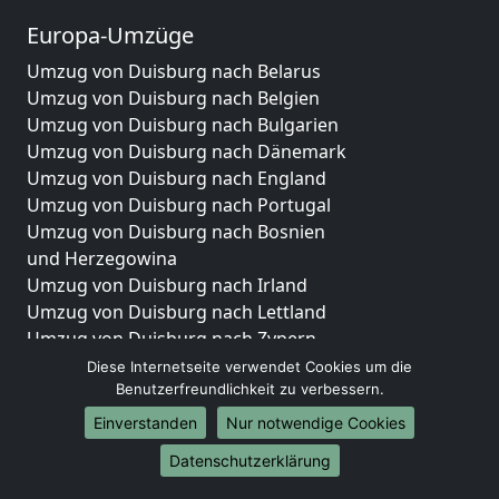
Europa-Umzüge
Umzug von Duisburg nach Belarus
Umzug von Duisburg nach Belgien
Umzug von Duisburg nach Bulgarien
Umzug von Duisburg nach Dänemark
Umzug von Duisburg nach England
Umzug von Duisburg nach Portugal
Umzug von Duisburg nach Bosnien
und Herzegowina
Umzug von Duisburg nach Irland
Umzug von Duisburg nach Lettland
Umzug von Duisburg nach Zypern
Umzug von Duisburg nach Kroatien
Diese Internetseite verwendet Cookies um die
Benutzerfreundlichkeit zu verbessern.
Umzug von Duisburg nach Estland
Umzug von Duisburg nach Finnland
Einverstanden
Nur notwendige Cookies
Umzug von Duisburg nach Frankreich
Datenschutzerklärung
Umzug von Duisburg nach Griechenland