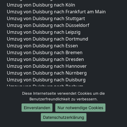
Umzug von Duisburg nach Köln
Umzug von Duisburg nach Frankfurt am Main
Umzug von Duisburg nach Stuttgart
Umzug von Duisburg nach Düsseldorf
Umzug von Duisburg nach Leipzig
Umzug von Duisburg nach Dortmund
Umzug von Duisburg nach Essen
Umzug von Duisburg nach Bremen
Umzug von Duisburg nach Dresden
Umzug von Duisburg nach Hannover
Umzug von Duisburg nach Nürnberg
Umzug von Duisburg nach Duisburg
Umzug von Duisburg nach Bochum
Umzug von Duisburg nach Wuppertal
Diese Internetseite verwendet Cookies um die
Benutzerfreundlichkeit zu verbessern.
Umzug von Duisburg nach Bielefeld
Umzug von Duisburg nach Bonn
Einverstanden
Nur notwendige Cookies
Umzug von Duisburg nach Münster
Datenschutzerklärung
Internationale-Umzüge