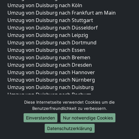
Umzug von Duisburg nach Köln
Umzug von Duisburg nach Frankfurt am Main
Umzug von Duisburg nach Stuttgart
Umzug von Duisburg nach Düsseldorf
Umzug von Duisburg nach Leipzig
Umzug von Duisburg nach Dortmund
Umzug von Duisburg nach Essen
Umzug von Duisburg nach Bremen
Umzug von Duisburg nach Dresden
Umzug von Duisburg nach Hannover
Umzug von Duisburg nach Nürnberg
Umzug von Duisburg nach Duisburg
Umzug von Duisburg nach Bochum
Umzug von Duisburg nach Wuppertal
Diese Internetseite verwendet Cookies um die
Benutzerfreundlichkeit zu verbessern.
Umzug von Duisburg nach Bielefeld
Umzug von Duisburg nach Bonn
Einverstanden
Nur notwendige Cookies
Umzug von Duisburg nach Münster
Datenschutzerklärung
Internationale-Umzüge