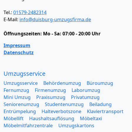
Tel.:
01579-2482314
E-Mail:
info@duisburg-umzugsfirma.de
Öffnungszeiten:
Mo - Sa: 07:00 - 20:00 Uhr
Impressum
Datenschutz
Umzugsservice
Umzugsservice
Behördenumzug
Büroumzug
Fernumzug
Firmenumzug
Laborumzug
Mini Umzug
Praxisumzug
Privatumzug
Seniorenumzug
Studentenumzug
Beiladung
Entrümpelung
Halteverbotszone
Klaviertransport
Möbellift
Haushaltsauflösung
Möbeltaxi
Möbelmitfahrzentrale
Umzugskartons