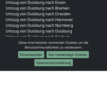
Umzug von Duisburg nach Essen
Umzug von Duisburg nach Bremen
Umzug von Duisburg nach Dresden
Umzug von Duisburg nach Hannover
Umzug von Duisburg nach Nürnberg
Umzug von Duisburg nach Duisburg
Umzug von Duisburg nach Bochum
Umzug von Duisburg nach Wuppertal
Diese Internetseite verwendet Cookies um die
Benutzerfreundlichkeit zu verbessern.
Umzug von Duisburg nach Bielefeld
Umzug von Duisburg nach Bonn
Einverstanden
Nur notwendige Cookies
Umzug von Duisburg nach Münster
Datenschutzerklärung
Internationale-Umzüge
Umzug von Duisburg nach Brasilien
Umzug von Duisburg nach Brunei Darussalam
Umzug von Duisburg nach Burkina Faso
Umzug von Duisburg nach Burundi
Umzug von Duisburg nach Chile
Umzug von Duisburg nach China