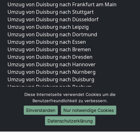
Umzug von Duisburg nach Frankfurt am Main
Umzug von Duisburg nach Stuttgart
Umzug von Duisburg nach Düsseldorf
Umzug von Duisburg nach Leipzig
Umzug von Duisburg nach Dortmund
Umzug von Duisburg nach Essen
Umzug von Duisburg nach Bremen
Umzug von Duisburg nach Dresden
Umzug von Duisburg nach Hannover
Umzug von Duisburg nach Nürnberg
Umzug von Duisburg nach Duisburg
Umzug von Duisburg nach Bochum
Umzug von Duisburg nach Wuppertal
Diese Internetseite verwendet Cookies um die
Benutzerfreundlichkeit zu verbessern.
Umzug von Duisburg nach Bielefeld
Umzug von Duisburg nach Bonn
Einverstanden
Nur notwendige Cookies
Umzug von Duisburg nach Münster
Datenschutzerklärung
Internationale-Umzüge
Umzug von Duisburg nach Brasilien