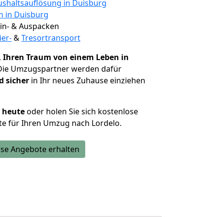
shaltsauflösung in Duisburg
n in Duisburg
 Ein- & Auspacken
ier-
&
Tresortransport
,
Ihren Traum von einem Leben in
 Die Umzugspartner werden dafür
d sicher
in Ihr neues Zuhause einziehen
h heute
oder holen Sie sich kostenlose
e für Ihren Umzug nach Lordelo.
se Angebote erhalten