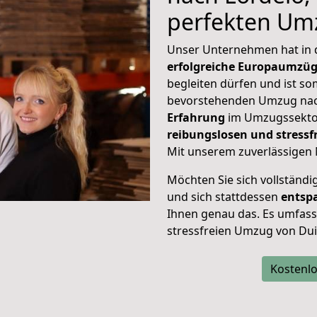
perfekten Um
Unser Unternehmen hat in
erfolgreiche Europaumzü
begleiten dürfen und ist so
bevorstehenden Umzug nac
Erfahrung
im Umzugssektor
reibungslosen und stress
Mit unserem zuverlässigen 
Möchten Sie sich vollständ
und sich stattdessen
entsp
Ihnen genau das. Es umfasst 
stressfreien Umzug von Dui
Kostenlo