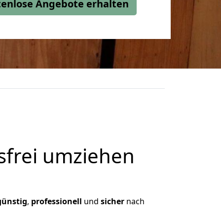
stenlose Angebote erhalten
frei umziehen
günstig
,
professionell
und
sicher
nach