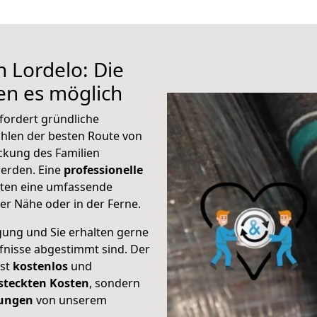
 Lordelo: Die
n es möglich
fordert gründliche
hlen der besten Route von
ckung des Familien
 werden. Eine
professionelle
eten eine umfassende
er Nähe oder in der Ferne.
gung und Sie erhalten gerne
rfnisse abgestimmt sind. Der
ist
kostenlos
und
steckten Kosten
, sondern
tungen
von unserem