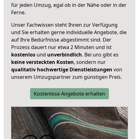
für jeden Umzug, egal ob in der Nähe oder in der
Ferne.
Unser Fachwissen steht Ihnen zur Verfügung
und Sie erhalten gerne individuelle Angebote, die
auf Ihre Bedürfnisse abgestimmt sind. Der
Prozess dauert nur etwa 2 Minuten und ist
kostenlos
und
unverbindlich
. Bei uns gibt es
keine versteckten Kosten
, sondern nur
qualitativ hochwertige Dienstleistungen
von
unserem Umzugspartner zum günstigen Preis.
Kostenlose Angebote erhalten