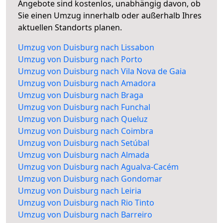
Angebote sind kostenlos, unabhängig davon, ob
Sie einen Umzug innerhalb oder außerhalb Ihres
aktuellen Standorts planen.
Umzug von Duisburg nach Lissabon
Umzug von Duisburg nach Porto
Umzug von Duisburg nach Vila Nova de Gaia
Umzug von Duisburg nach Amadora
Umzug von Duisburg nach Braga
Umzug von Duisburg nach Funchal
Umzug von Duisburg nach Queluz
Umzug von Duisburg nach Coimbra
Umzug von Duisburg nach Setúbal
Umzug von Duisburg nach Almada
Umzug von Duisburg nach Agualva-Cacém
Umzug von Duisburg nach Gondomar
Umzug von Duisburg nach Leiria
Umzug von Duisburg nach Rio Tinto
Umzug von Duisburg nach Barreiro