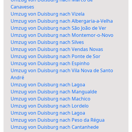
Canaveses
Umzug von Duisburg nach Vizela
Umzug von Duisburg nach Albergaria-a-Velha
Umzug von Duisburg nach São João de Ver
Umzug von Duisburg nach Montemor-o-Novo
Umzug von Duisburg nach Silves
Umzug von Duisburg nach Vendas Novas
Umzug von Duisburg nach Ponte de Sor
Umzug von Duisburg nach Espinho
Umzug von Duisburg nach Vila Nova de Santo
André
Umzug von Duisburg nach Lagoa
Umzug von Duisburg nach Mangualde
Umzug von Duisburg nach Machico
Umzug von Duisburg nach Lordelo
Umzug von Duisburg nach Lagoa
Umzug von Duisburg nach Peso da Régua
Umzug von Duisburg nach Cantanhede