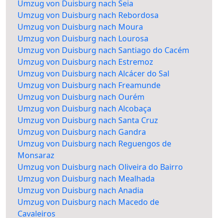
Umzug von Duisburg nach Seia
Umzug von Duisburg nach Rebordosa
Umzug von Duisburg nach Moura
Umzug von Duisburg nach Lourosa
Umzug von Duisburg nach Santiago do Cacém
Umzug von Duisburg nach Estremoz
Umzug von Duisburg nach Alcácer do Sal
Umzug von Duisburg nach Freamunde
Umzug von Duisburg nach Ourém
Umzug von Duisburg nach Alcobaça
Umzug von Duisburg nach Santa Cruz
Umzug von Duisburg nach Gandra
Umzug von Duisburg nach Reguengos de
Monsaraz
Umzug von Duisburg nach Oliveira do Bairro
Umzug von Duisburg nach Mealhada
Umzug von Duisburg nach Anadia
Umzug von Duisburg nach Macedo de
Cavaleiros