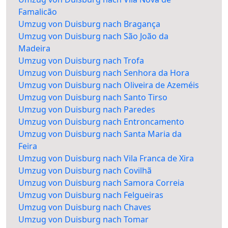
Famalicão
Umzug von Duisburg nach Bragança
Umzug von Duisburg nach São João da
Madeira
Umzug von Duisburg nach Trofa
Umzug von Duisburg nach Senhora da Hora
Umzug von Duisburg nach Oliveira de Azeméis
Umzug von Duisburg nach Santo Tirso
Umzug von Duisburg nach Paredes
Umzug von Duisburg nach Entroncamento
Umzug von Duisburg nach Santa Maria da
Feira
Umzug von Duisburg nach Vila Franca de Xira
Umzug von Duisburg nach Covilhã
Umzug von Duisburg nach Samora Correia
Umzug von Duisburg nach Felgueiras
Umzug von Duisburg nach Chaves
Umzug von Duisburg nach Tomar