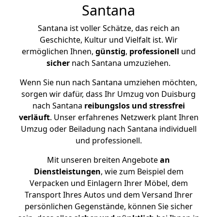
Santana
Santana ist voller Schätze, das reich an
Geschichte, Kultur und Vielfalt ist. Wir
ermöglichen Ihnen,
günstig
,
professionell
und
sicher
nach Santana umzuziehen.
Wenn Sie nun nach Santana umziehen möchten,
sorgen wir dafür, dass Ihr Umzug von Duisburg
nach Santana
reibungslos und stressfrei
verläuft
. Unser erfahrenes Netzwerk plant Ihren
Umzug oder Beiladung nach Santana individuell
und professionell.
Mit unseren breiten Angebote
an
Dienstleistungen
, wie zum Beispiel dem
Verpacken und Einlagern Ihrer Möbel, dem
Transport Ihres Autos und dem Versand Ihrer
persönlichen Gegenstände, können Sie sicher