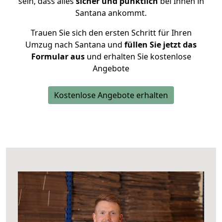
sein, dass alles
sicher und pünktlich
bei Ihnen in
Santana ankommt.
Trauen Sie sich den ersten Schritt für Ihren
Umzug nach Santana und
füllen Sie jetzt das
Formular aus
und erhalten Sie kostenlose
Angebote
Kostenlose Angebote erhalten