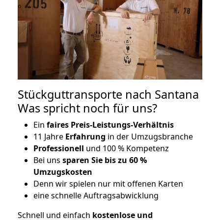
Stückguttransporte nach Santana
Was spricht noch für uns?
Ein
faires Preis-Leistungs-Verhältnis
11 Jahre
Erfahrung
in der Umzugsbranche
Professionell
und 100 % Kompetenz
Bei uns
sparen Sie bis zu 60 %
Umzugskosten
D
enn wir spielen nur mit offenen Karten
eine schnelle Auftragsabwicklung
Schnell und einfach
kostenlose und