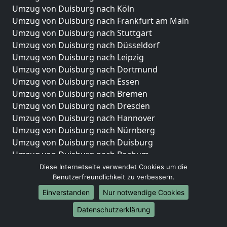
Umzug von Duisburg nach Köln
Umzug von Duisburg nach Frankfurt am Main
Umzug von Duisburg nach Stuttgart
Umzug von Duisburg nach Düsseldorf
Umzug von Duisburg nach Leipzig
Umzug von Duisburg nach Dortmund
Umzug von Duisburg nach Essen
Umzug von Duisburg nach Bremen
Umzug von Duisburg nach Dresden
Umzug von Duisburg nach Hannover
Umzug von Duisburg nach Nürnberg
Umzug von Duisburg nach Duisburg
Umzug von Duisburg nach Bochum
Umzug von Duisburg nach Wuppertal
Diese Internetseite verwendet Cookies um die
Benutzerfreundlichkeit zu verbessern.
Umzug von Duisburg nach Bielefeld
Umzug von Duisburg nach Bonn
Einverstanden
Nur notwendige Cookies
Umzug von Duisburg nach Münster
Datenschutzerklärung
Internationale-Umzüge