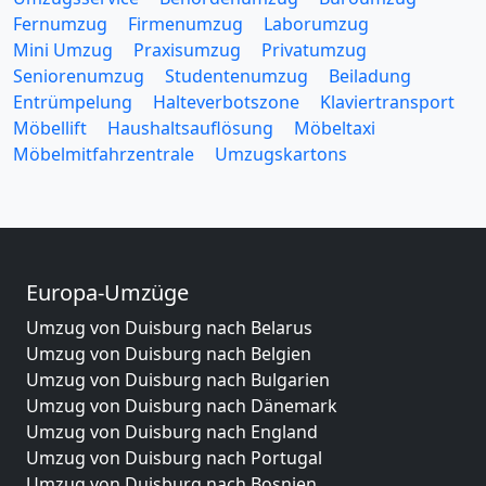
Fernumzug
Firmenumzug
Laborumzug
Mini Umzug
Praxisumzug
Privatumzug
Seniorenumzug
Studentenumzug
Beiladung
Entrümpelung
Halteverbotszone
Klaviertransport
Möbellift
Haushaltsauflösung
Möbeltaxi
Möbelmitfahrzentrale
Umzugskartons
Europa-Umzüge
Umzug von Duisburg nach Belarus
Umzug von Duisburg nach Belgien
Umzug von Duisburg nach Bulgarien
Umzug von Duisburg nach Dänemark
Umzug von Duisburg nach England
Umzug von Duisburg nach Portugal
Umzug von Duisburg nach Bosnien