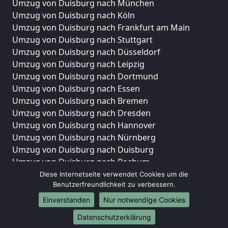
Umzug von Duisburg nach München
Umzug von Duisburg nach Köln
Umzug von Duisburg nach Frankfurt am Main
Umzug von Duisburg nach Stuttgart
Umzug von Duisburg nach Düsseldorf
Umzug von Duisburg nach Leipzig
Umzug von Duisburg nach Dortmund
Umzug von Duisburg nach Essen
Umzug von Duisburg nach Bremen
Umzug von Duisburg nach Dresden
Umzug von Duisburg nach Hannover
Umzug von Duisburg nach Nürnberg
Umzug von Duisburg nach Duisburg
Umzug von Duisburg nach Bochum
Umzug von Duisburg nach Wuppertal
Diese Internetseite verwendet Cookies um die
Benutzerfreundlichkeit zu verbessern.
Umzug von Duisburg nach Bielefeld
Umzug von Duisburg nach Bonn
Einverstanden
Nur notwendige Cookies
Umzug von Duisburg nach Münster
Datenschutzerklärung