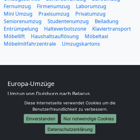
Fernumzug
Firmenumzug
Laborumzug
Mini Umzug
Praxisumzug
Privatumzug
Seniorenumzug
Studentenumzug
Beiladung
Entrümpelung
Halteverbotszone
Klaviertransport
Möbellift
Haushaltsauflösung
Möbeltaxi
Möbelmitfahrzentrale
Umzugskartons
Europa-Umzüge
Umzug von Duisburg nach Belarus
Umzug von Duisburg nach Belgien
Diese Internetseite verwendet Cookies um die
Umzug von Duisburg nach Bulgarien
Benutzerfreundlichkeit zu verbessern.
Umzug von Duisburg nach Dänemark
Einverstanden
Nur notwendige Cookies
Umzug von Duisburg nach England
Datenschutzerklärung
Umzug von Duisburg nach Portugal
Umzug von Duisburg nach Bosnien