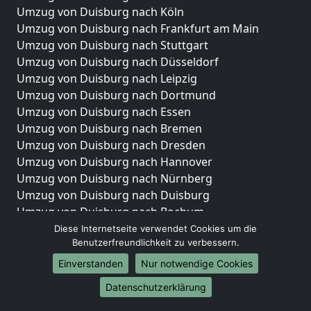
Umzug von Duisburg nach Köln
Umzug von Duisburg nach Frankfurt am Main
Umzug von Duisburg nach Stuttgart
Umzug von Duisburg nach Düsseldorf
Umzug von Duisburg nach Leipzig
Umzug von Duisburg nach Dortmund
Umzug von Duisburg nach Essen
Umzug von Duisburg nach Bremen
Umzug von Duisburg nach Dresden
Umzug von Duisburg nach Hannover
Umzug von Duisburg nach Nürnberg
Umzug von Duisburg nach Duisburg
Umzug von Duisburg nach Bochum
Umzug von Duisburg nach Wuppertal
Diese Internetseite verwendet Cookies um die
Benutzerfreundlichkeit zu verbessern.
Umzug von Duisburg nach Bielefeld
Umzug von Duisburg nach Bonn
Einverstanden
Nur notwendige Cookies
Umzug von Duisburg nach Münster
Datenschutzerklärung
Internationale-Umzüge