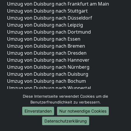
Umzug von Duisburg nach Frankfurt am Main
Umzug von Duisburg nach Stuttgart
Umzug von Duisburg nach Düsseldorf
Umzug von Duisburg nach Leipzig
Umzug von Duisburg nach Dortmund
Umzug von Duisburg nach Essen
Umzug von Duisburg nach Bremen
Umzug von Duisburg nach Dresden
Umzug von Duisburg nach Hannover
Umzug von Duisburg nach Nürnberg
Umzug von Duisburg nach Duisburg
Umzug von Duisburg nach Bochum
Umzug von Duisburg nach Wuppertal
Umzug von Duisburg nach Bielefeld
Diese Internetseite verwendet Cookies um die
Umzug von Duisburg nach Bonn
Benutzerfreundlichkeit zu verbessern.
Umzug von Duisburg nach Münster
Einverstanden
Nur notwendige Cookies
Internationale-Umzüge
Datenschutzerklärung
Umzug von Duisburg nach Brasilien