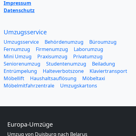
Impressum
Datenschutz
Umzugsservice
Umzugsservice
Behördenumzug
Büroumzug
Fernumzug
Firmenumzug
Laborumzug
Mini Umzug
Praxisumzug
Privatumzug
Seniorenumzug
Studentenumzug
Beiladung
Entrümpelung
Halteverbotszone
Klaviertransport
Möbellift
Haushaltsauflösung
Möbeltaxi
Möbelmitfahrzentrale
Umzugskartons
Europa-Umzüge
Umzug von Duisburg nach Belarus