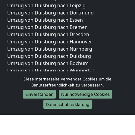
Umzug von Duisburg nach Leipzig
Umzug von Duisburg nach Dortmund
Umzug von Duisburg nach Essen
Umzug von Duisburg nach Bremen
Umzug von Duisburg nach Dresden
Umzug von Duisburg nach Hannover
Umzug von Duisburg nach Nürnberg
Umzug von Duisburg nach Duisburg
Umzug von Duisburg nach Bochum
Umzug von Duisburg nach Wuppertal
Umzug von Duisburg nach Bielefeld
Diese Internetseite verwendet Cookies um die
Umzug von Duisburg nach Bonn
Benutzerfreundlichkeit zu verbessern.
Umzug von Duisburg nach Münster
Einverstanden
Nur notwendige Cookies
Internationale-Umzüge
Datenschutzerklärung
Umzug von Duisburg nach Brasilien
Umzug von Duisburg nach Brunei Darussalam
Umzug von Duisburg nach Burkina Faso