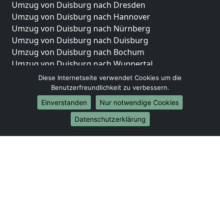
Umzug von Duisburg nach Dresden
Umzug von Duisburg nach Hannover
Umzug von Duisburg nach Nürnberg
Umzug von Duisburg nach Duisburg
Umzug von Duisburg nach Bochum
Umzug von Duisburg nach Wuppertal
Umzug von Duisburg nach Bielefeld
Diese Internetseite verwendet Cookies um die
Umzug von Duisburg nach Bonn
Benutzerfreundlichkeit zu verbessern.
Umzug von Duisburg nach Münster
Einverstanden
Nur notwendige Cookies
Internationale-Umzüge
Datenschutzerklärung
Umzug von Duisburg nach Brasilien
Umzug von Duisburg nach Brunei Darussalam
Umzug von Duisburg nach Burkina Faso
Umzug von Duisburg nach Burundi
Umzug von Duisburg nach Chile
Umzug von Duisburg nach China
Umzug von Duisburg nach Cookinseln
Umzug von Duisburg nach Costa Rica