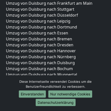
Umzug von Duisburg nach Frankfurt am Main
Umzug von Duisburg nach Stuttgart
Umzug von Duisburg nach Düsseldorf
Umzug von Duisburg nach Leipzig
Umzug von Duisburg nach Dortmund
Umzug von Duisburg nach Essen
Umzug von Duisburg nach Bremen
Umzug von Duisburg nach Dresden
Umzug von Duisburg nach Hannover
Umzug von Duisburg nach Nürnberg
Umzug von Duisburg nach Duisburg
Umzug von Duisburg nach Bochum
Umzug von Duisburg nach Wuppertal
Umzug von Duisburg nach Bielefeld
Diese Internetseite verwendet Cookies um die
Umzug von Duisburg nach Bonn
Benutzerfreundlichkeit zu verbessern.
Umzug von Duisburg nach Münster
Einverstanden
Nur notwendige Cookies
Internationale-Umzüge
Datenschutzerklärung
Umzug von Duisburg nach Brasilien