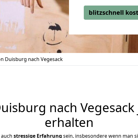
blitzschnell ko
n Duisburg nach Vegesack
isburg nach Vegesack 
erhalten
r auch
stressige
Erfahrung
sein, insbesondere wenn man s